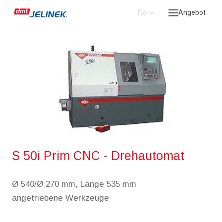
De
Angebot
Masch
Was b
Refer
Uber 
Konta
360
S 50i Prim CNC - Drehautomat
Ø 540/Ø 270 mm, Länge 535 mm
angetriebene Werkzeuge