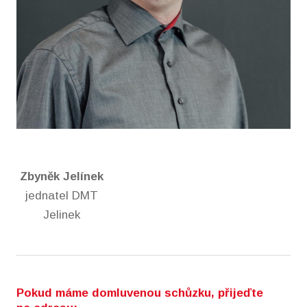
Zbyněk Jelínek
jednatel DMT
Jelinek
Pokud máme domluvenou schůzku, přijeďte