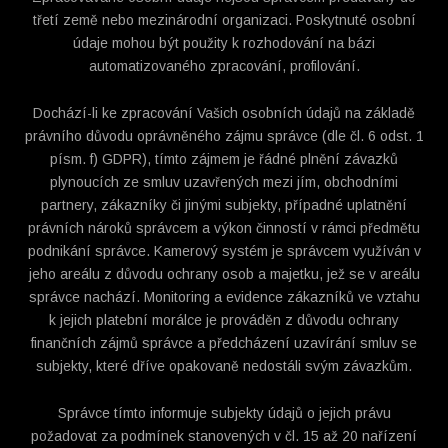
třetí země nebo mezinárodní organizaci. Poskytnuté osobní
údaje mohou být použity k rozhodování na bázi
automatizovaného zpracování, profilování.
Dochází-li ke zpracování Vašich osobních údajů na základě
právního důvodu oprávněného zájmu správce (dle čl. 6 odst. 1
písm. f) GDPR), tímto zájmem je řádné plnění závazků
plynoucích ze smluv uzavřených mezi jím, obchodními
partnery, zákazníky či jinými subjekty, případné uplatnění
právních nároků správcem a výkon činností v rámci předmětu
podnikání správce. Kamerový systém je správcem využíván v
jeho areálu z důvodu ochrany osob a majetku, jež se v areálu
správce nachází. Monitoring a evidence zákazníků ve vztahu
k jejich platební morálce je prováděn z důvodu ochrany
finančních zájmů správce a předcházení uzavírání smluv se
subjekty, které dříve opakovaně nedostáli svým závazkům.
Správce tímto informuje subjekty údajů o jejich právu
požadovat za podmínek stanovených v čl. 15 až 20 nařízení