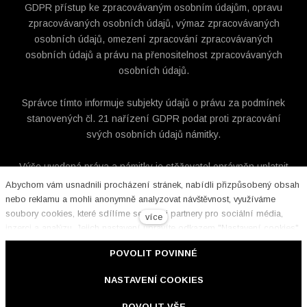
GDPR přístup ke zpracovávaným osobním údajům, opravu
zpracovávaných osobních údajů, výmaz zpracovávaných
osobních údajů, omezení zpracování zpracovávaných
osobních údajů a právu na přenositelnost zpracovávaných
osobních údajů.
Správce tímto informuje subjekty údajů o právu za podmínek
stanovených čl. 21 nařízení GDPR podat proti zpracování
svých osobních údajů námitky.
Výše uvedená práva a námitky je stěžovatel oprávněn uplatnit
v písemné listinné formě (žádost s úředně ověřeným
Abychom vám usnadnili procházení stránek, nabídli přizpůsobený obsah
podpisem) nebo elektronické formě (e-mail s uznávaným el.
nebo reklamu a mohli anonymně analyzovat návštěvnost, využíváme
soubory cookies, které sdílíme se svými partnery pro sociální média,
podpisem nebo datová zpráva) na kontaktních údajích
více
inzerci a analýzu. Jejich nastavení upravíte odkazem "Nastavení cookies"
správce uvedených výše.
a kdykoliv jej můžete změnit v patičce webu. Podrobnější informace
POVOLIT POVINNÉ
najdete v našich Zásadách ochrany osobních údajů a používání souborů
Pokud se domníváte, že zpracováním Vašich osobních údajů
cookies. Souhlasíte s používáním cookies?
dochází k porušení GDPR, máte právo podat stížnost u Úřadu
NASTAVENÍ COOKIES
cs
pro ochranu osobních údajů.
POVOLIT VŠE